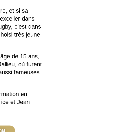
e, et si sa
 exceller dans
rugby, c’est dans
choisi très jeune
’âge de 15 ans,
allieu, où furent
s aussi fameuses
ormation en
rice et Jean
ON