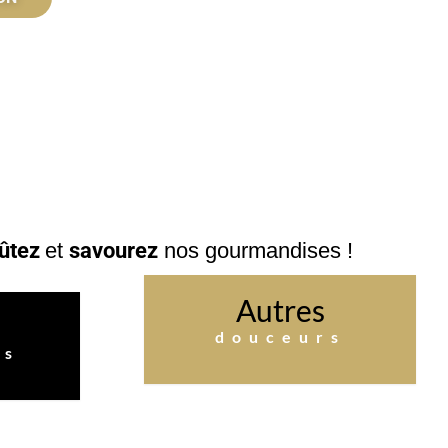
ûtez
et
savourez
nos gourmandises !
Autres
s
douceurs
ds