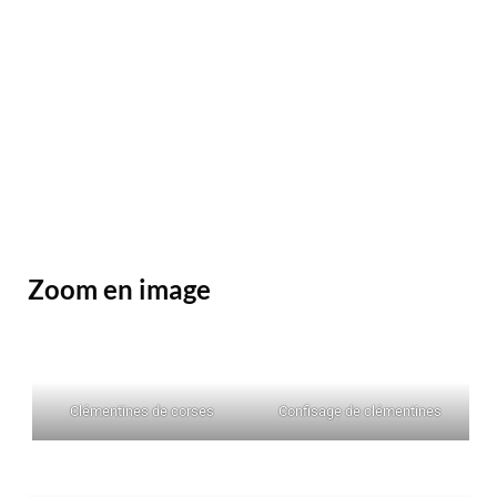
premier temps faire confire nos clémentines. Elles sont
donc confites dans de l’eau et du sucre pendant 15
jours. Durant cette période nous surveillons de près le
confisage en rajoutant de l’eau ou du sucre en fonction.
Une fois les clémentines confite à point nous les
garnissons la moitié de la clémentine d’une ganache au
chocolat et à la clémentine. Puis nous trempons une
partie de la clémentine dans du chocolat noir.
Zoom en image
Clémentines de corses
Confisage de clémentines