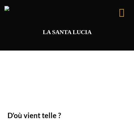
LA SANTA LUCIA
La Santa Lucia est une clémentine confite fourrée d’une
ganache au chocolat puis trempée à moitié dans du
chocolat.
D’où vient telle ?
Cette gourmandise tient son nom du Domaine de la