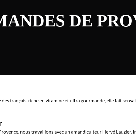
MANDES DE PR
é des français, riche en vitamine et ultra gourmande, elle fait sensa
r
ovence, nous travaillons avec un amandiculteur Hervé Lauzier. In